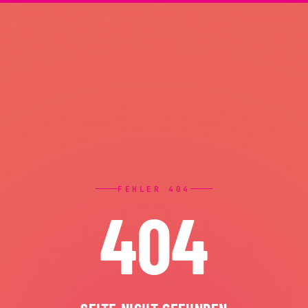
FEHLER 404
404