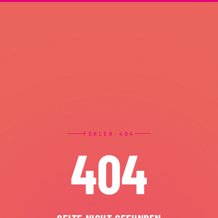
FEHLER 404
404