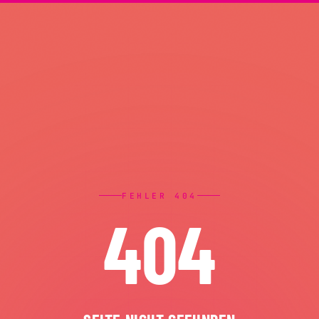
FEHLER 404
404