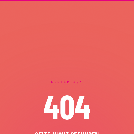
FEHLER 404
404