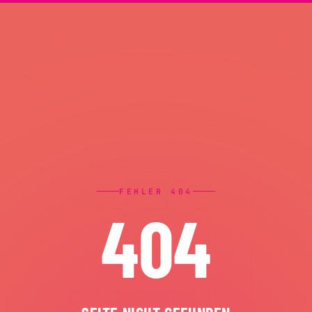
FEHLER 404
404