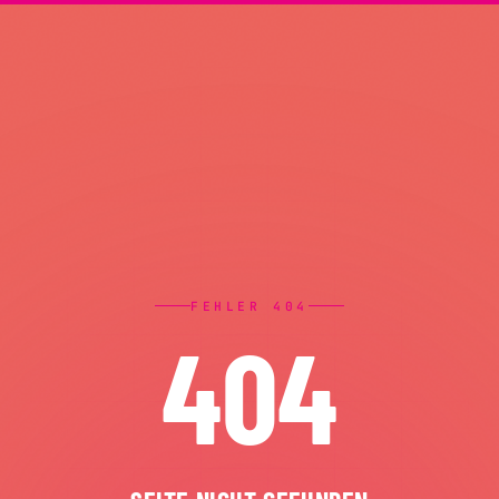
FEHLER 404
404