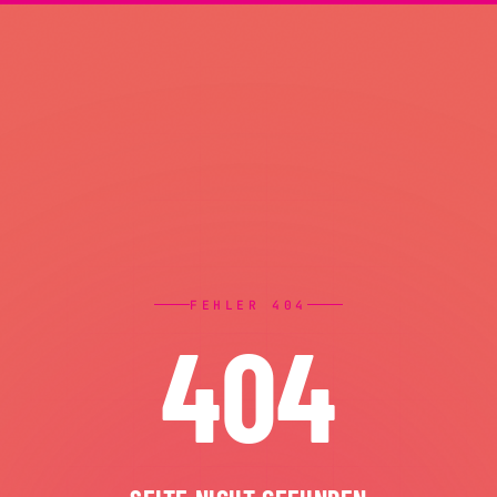
FEHLER 404
404