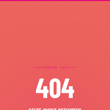
FEHLER 404
404